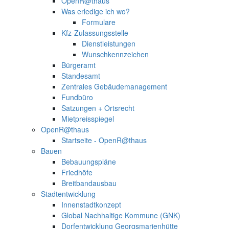
OpenR@thaus
Was erledige ich wo?
Formulare
Kfz-Zulassungsstelle
Dienstleistungen
Wunschkennzeichen
Bürgeramt
Standesamt
Zentrales Gebäudemanagement
Fundbüro
Satzungen + Ortsrecht
Mietpreisspiegel
OpenR@thaus
Startseite - OpenR@thaus
Bauen
Bebauungspläne
Friedhöfe
Breitbandausbau
Stadtentwicklung
Innenstadtkonzept
Global Nachhaltige Kommune (GNK)
Dorfentwicklung Georgsmarienhütte