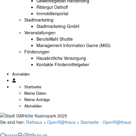
Gewerbegebiet Harderberg
Rittergut Osthoff
Immobilienportal
Stadtmarketing
Stadtmarketing GmbH
Veranstaltungen
BerufsWahl Shuttle
Management Information Game (MIG)
Förderungen
Hausärztliche Versorgung
Kontakte Fördermittelgeber
Anmelden
Startseite
Meine Daten
Meine Anträge
Abmelden
Sie sind hier:
Rathaus
>
OpenR@thaus
>
Startseite - OpenR@thaus
OpenR@thaus